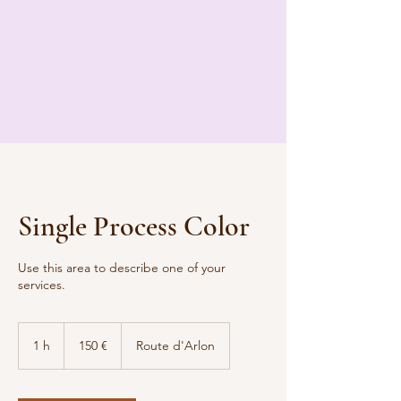
Single Process Color
Use this area to describe one of your
services.
150
euros
1 h
1
150 €
Route d'Arlon