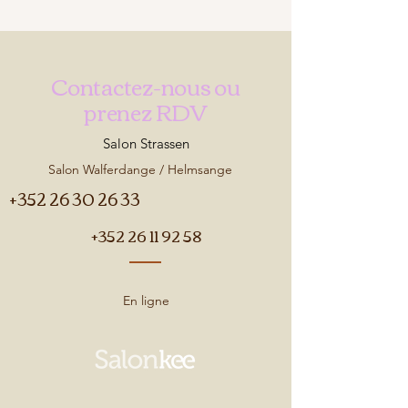
Contactez-nous ou
prenez RDV
Salon Strassen
Salon Walferdange / Helmsange
+352 26 30 26 33
+352 26 11 92 58
En ligne